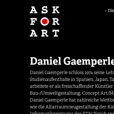
Die
Daniel Gaemperl
Daniel Gaemperle schloss 1974 seine Le
Studienaufenthalte in Spanien, Japan, T
arbeitete er als freischaffender Künstl
Bau-/Umweltgestaltung, Concept Art/Mi
Daniel Gaemperle hat zahlreiche Wett
wie die Altarraumneugestaltung der Ka
Informatikzentrums der ETH Zürich reali