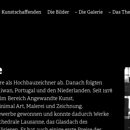
 Kunstschaffenden
Die Bilder
Die Galerie
Das Th
e
hre als Hochbauzeichner ab. Danach folgten
aiwan, Portugal und den Niederlanden. Seit 1978
er im Bereich Angewandte Kunst,
nimal Art, Malerei und Zeichnung.
bewerbe gewonnen und konnte dadurch Werke
thedrale Lausanne, das Glasdach des
sieren. Er hat auch einige erste Preise des