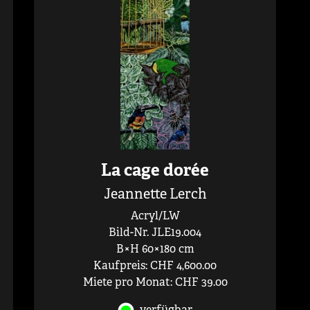
La cage dorée
Jeannette Lerch
Acryl/LW
Bild-Nr. JLE19.004
B×H 60×180 cm
Kaufpreis: CHF 4,600.00
Miete pro Monat: CHF 39.00
verfügbar