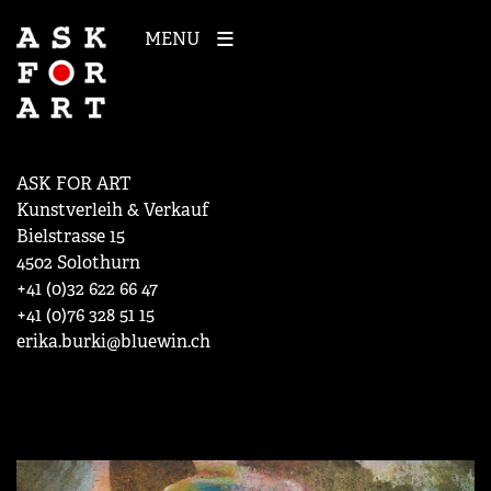
MENU
ASK FOR ART
Kunstverleih & Verkauf
Bielstrasse 15
4502 Solothurn
+41 (0)32 622 66 47
+41 (0)76 328 51 15
erika.burki@bluewin.ch