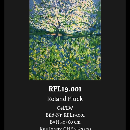
RFL19.001
Roland Flück
Oel/LW
Bild-Nr. RFL19.001
B×H 50×60 cm
Kaufpreis: CHF 3,520.00