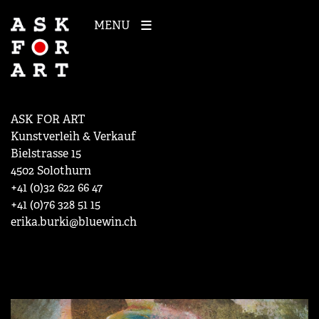
MENU
ASK FOR ART
Kunstverleih & Verkauf
Bielstrasse 15
4502 Solothurn
+41 (0)32 622 66 47
+41 (0)76 328 51 15
erika.burki@bluewin.ch