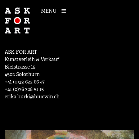
MENU
ASK FOR ART
Kunstverleih & Verkauf
Bielstrasse 15
4502 Solothurn
+41 (0)32 622 66 47
+41 (0)76 328 51 15
erika.burki@bluewin.ch