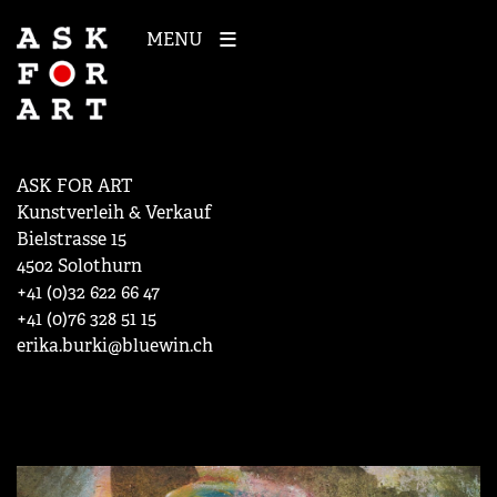
MENU
ASK FOR ART
Kunstverleih & Verkauf
Bielstrasse 15
4502 Solothurn
+41 (0)32 622 66 47
+41 (0)76 328 51 15
erika.burki@bluewin.ch