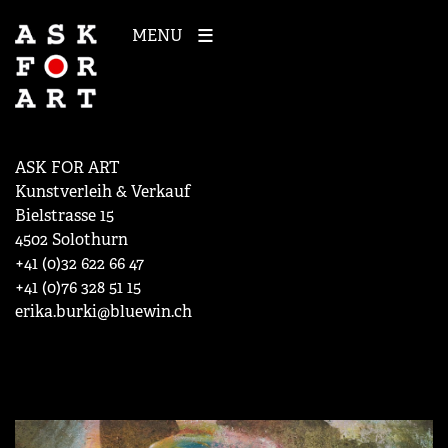
MENU
ASK FOR ART
Kunstverleih & Verkauf
Bielstrasse 15
4502 Solothurn
+41 (0)32 622 66 47
+41 (0)76 328 51 15
erika.burki@bluewin.ch