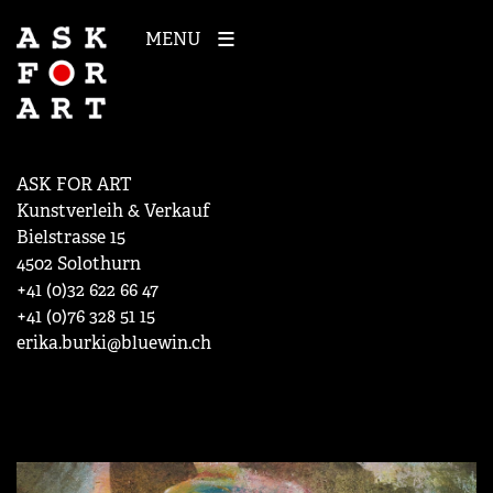
MENU
ASK FOR ART
Kunstverleih & Verkauf
Bielstrasse 15
4502 Solothurn
+41 (0)32 622 66 47
+41 (0)76 328 51 15
erika.burki@bluewin.ch