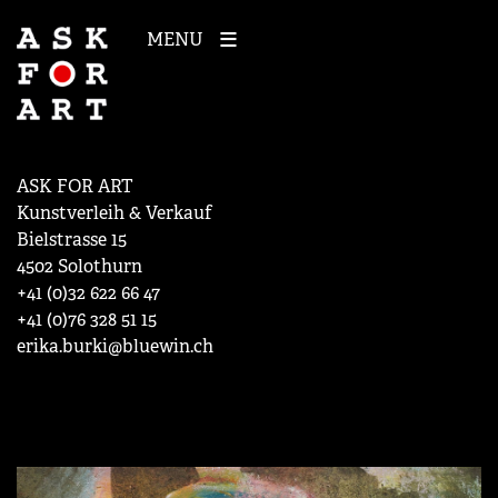
MENU
ASK FOR ART
Kunstverleih & Verkauf
Bielstrasse 15
4502 Solothurn
+41 (0)32 622 66 47
+41 (0)76 328 51 15
erika.burki@bluewin.ch