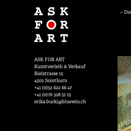
Die
ASK FOR ART
Kunstverleih & Verkauf
Bielstrasse 15
4502 Solothurn
+41 (0)32 622 66 47
+41 (0)76 328 51 15
erika.burki@bluewin.ch