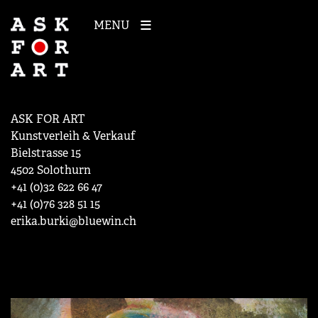
MENU
ASK FOR ART
Kunstverleih & Verkauf
Bielstrasse 15
4502 Solothurn
+41 (0)32 622 66 47
+41 (0)76 328 51 15
erika.burki@bluewin.ch