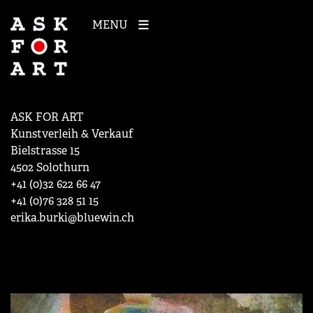
MENU
ASK FOR ART
Kunstverleih & Verkauf
Bielstrasse 15
4502 Solothurn
+41 (0)32 622 66 47
+41 (0)76 328 51 15
erika.burki@bluewin.ch