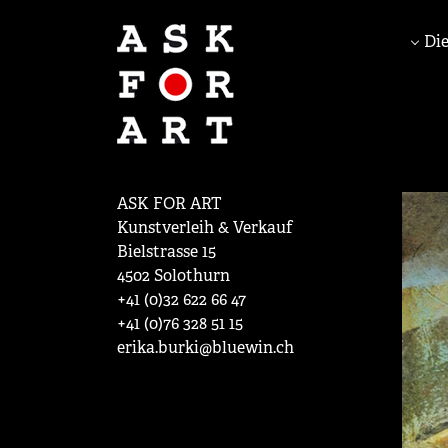
Die
ASK FOR ART
Kunstverleih & Verkauf
Bielstrasse 15
4502 Solothurn
+41 (0)32 622 66 47
+41 (0)76 328 51 15
erika.burki@bluewin.ch