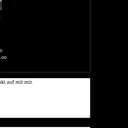
L
0
.00