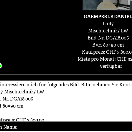
GAEMPERLE DANIE
L-017
Mischtechnik/ LW
Bild-Nr. DGA18.006
B×H 80×90 cm
Kaufpreis: CHF 3,800.0
Miete pro Monat: CHF 32
verfügbar
n Name: