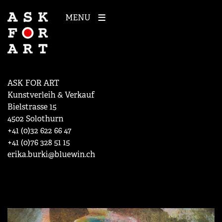
MENU
ASK FOR ART
Kunstverleih & Verkauf
Bielstrasse 15
4502 Solothurn
+41 (0)32 622 66 47
+41 (0)76 328 51 15
erika.burki@bluewin.ch