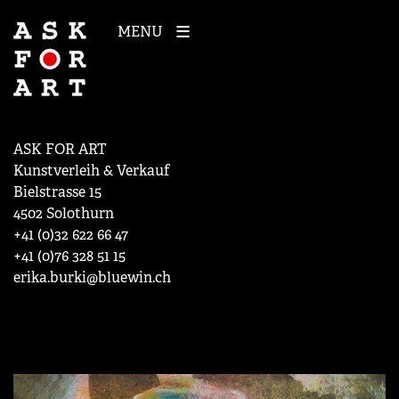
MENU
ASK FOR ART
Kunstverleih & Verkauf
Bielstrasse 15
4502 Solothurn
+41 (0)32 622 66 47
+41 (0)76 328 51 15
erika.burki@bluewin.ch