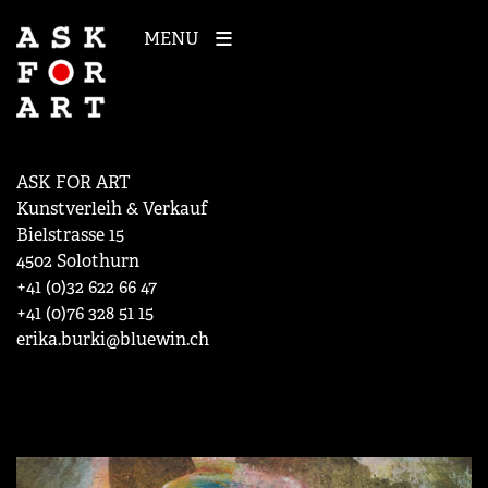
MENU
ASK FOR ART
Kunstverleih & Verkauf
Bielstrasse 15
4502 Solothurn
+41 (0)32 622 66 47
+41 (0)76 328 51 15
erika.burki@bluewin.ch