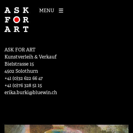
MENU
ASK FOR ART
Kunstverleih & Verkauf
Bielstrasse 15
4502 Solothurn
+41 (0)32 622 66 47
+41 (0)76 328 51 15
erika.burki@bluewin.ch