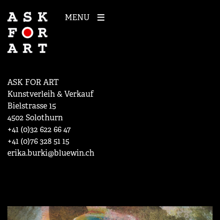
MENU
ASK FOR ART
Kunstverleih & Verkauf
Bielstrasse 15
4502 Solothurn
+41 (0)32 622 66 47
+41 (0)76 328 51 15
erika.burki@bluewin.ch