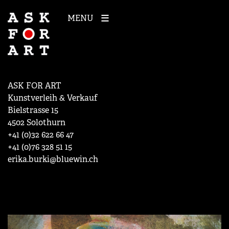
MENU
ASK FOR ART
Kunstverleih & Verkauf
Bielstrasse 15
4502 Solothurn
+41 (0)32 622 66 47
+41 (0)76 328 51 15
erika.burki@bluewin.ch