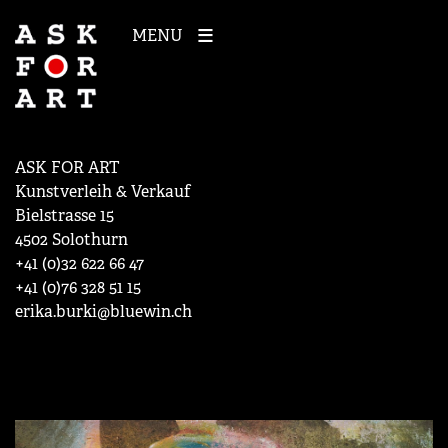
MENU
ASK FOR ART
Kunstverleih & Verkauf
Bielstrasse 15
4502 Solothurn
+41 (0)32 622 66 47
+41 (0)76 328 51 15
erika.burki@bluewin.ch