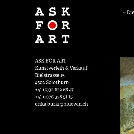
Die
ASK FOR ART
Kunstverleih & Verkauf
Bielstrasse 15
4502 Solothurn
+41 (0)32 622 66 47
+41 (0)76 328 51 15
erika.burki@bluewin.ch