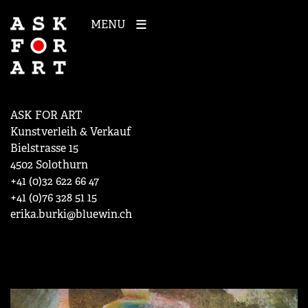
MENU
ASK FOR ART
Kunstverleih & Verkauf
Bielstrasse 15
4502 Solothurn
+41 (0)32 622 66 47
+41 (0)76 328 51 15
erika.burki@bluewin.ch