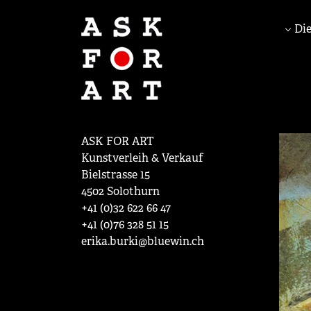
Die
ASK FOR ART
Kunstverleih & Verkauf
Bielstrasse 15
4502 Solothurn
+41 (0)32 622 66 47
+41 (0)76 328 51 15
erika.burki@bluewin.ch