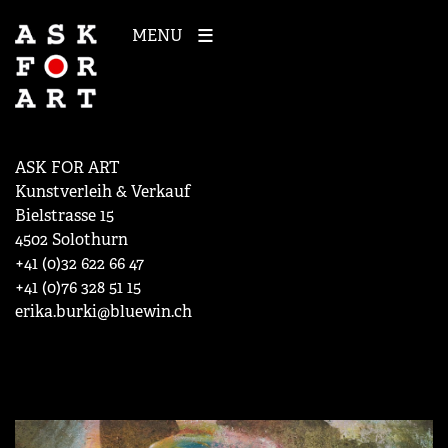
MENU
ASK FOR ART
Kunstverleih & Verkauf
Bielstrasse 15
4502 Solothurn
+41 (0)32 622 66 47
+41 (0)76 328 51 15
erika.burki@bluewin.ch