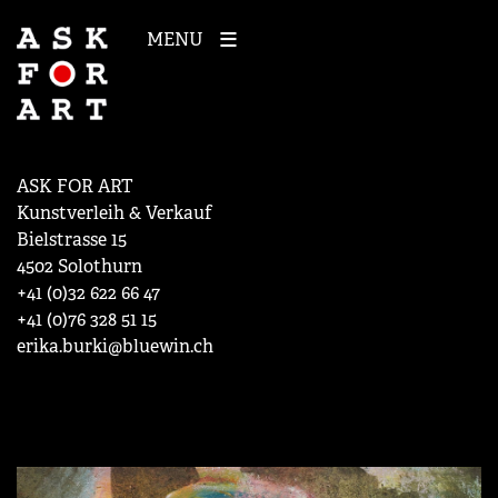
MENU
ASK FOR ART
Kunstverleih & Verkauf
Bielstrasse 15
4502 Solothurn
+41 (0)32 622 66 47
+41 (0)76 328 51 15
erika.burki@bluewin.ch