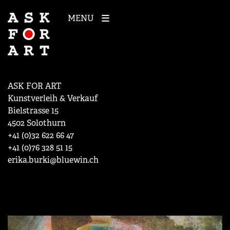
MENU
ASK FOR ART
Kunstverleih & Verkauf
Bielstrasse 15
4502 Solothurn
+41 (0)32 622 66 47
+41 (0)76 328 51 15
erika.burki@bluewin.ch