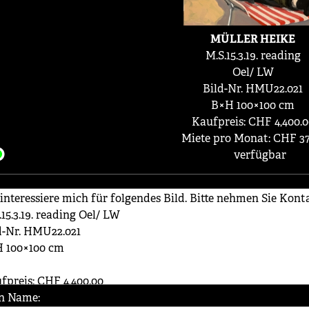
MÜLLER HEIKE
M.S.15.3.19. reading
Oel/ LW
Bild-Nr. HMU22.021
B×H 100×100 cm
Kaufpreis: CHF 4,400.0
Miete pro Monat: CHF 37
verfügbar
n Name: