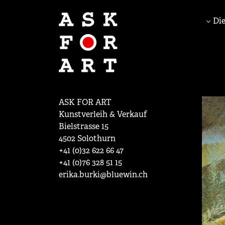
Die
ASK FOR ART
Kunstverleih & Verkauf
Bielstrasse 15
4502 Solothurn
+41 (0)32 622 66 47
+41 (0)76 328 51 15
erika.burki@bluewin.ch