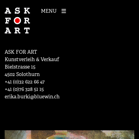
MENU
ASK FOR ART
Kunstverleih & Verkauf
Bielstrasse 15
4502 Solothurn
+41 (0)32 622 66 47
+41 (0)76 328 51 15
erika.burki@bluewin.ch