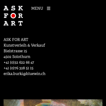
MENU
ASK FOR ART
Kunstverleih & Verkauf
Bielstrasse 15
4502 Solothurn
+41 (0)32 622 66 47
+41 (0)76 328 51 15
erika.burki@bluewin.ch