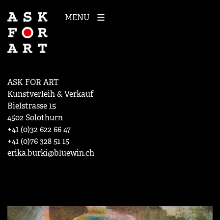
MENU
ASK FOR ART
Kunstverleih & Verkauf
Bielstrasse 15
4502 Solothurn
+41 (0)32 622 66 47
+41 (0)76 328 51 15
erika.burki@bluewin.ch