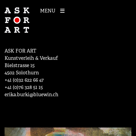
MENU
ASK FOR ART
Kunstverleih & Verkauf
Bielstrasse 15
4502 Solothurn
+41 (0)32 622 66 47
+41 (0)76 328 51 15
erika.burki@bluewin.ch