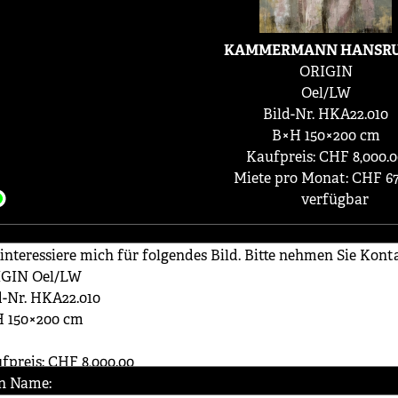
KAMMERMANN HANSRU
ORIGIN
Oel/LW
Bild-Nr. HKA22.010
B×H 150×200 cm
Kaufpreis: CHF 8,000.
Miete pro Monat: CHF 67
verfügbar
n Name: