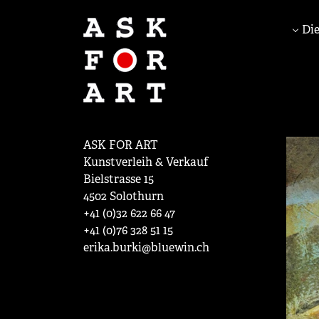
Die
ASK FOR ART
Kunstverleih & Verkauf
Bielstrasse 15
4502 Solothurn
+41 (0)32 622 66 47
+41 (0)76 328 51 15
erika.burki@bluewin.ch