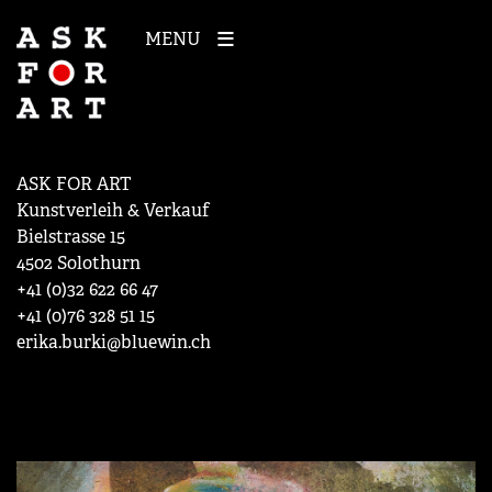
MENU
ASK FOR ART
Kunstverleih & Verkauf
Bielstrasse 15
4502 Solothurn
+41 (0)32 622 66 47
+41 (0)76 328 51 15
erika.burki@bluewin.ch