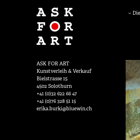
Die
ASK FOR ART
Kunstverleih & Verkauf
Bielstrasse 15
4502 Solothurn
+41 (0)32 622 66 47
+41 (0)76 328 51 15
erika.burki@bluewin.ch