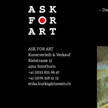
Die
ASK FOR ART
Kunstverleih & Verkauf
Bielstrasse 15
4502 Solothurn
+41 (0)32 622 66 47
+41 (0)76 328 51 15
erika.burki@bluewin.ch