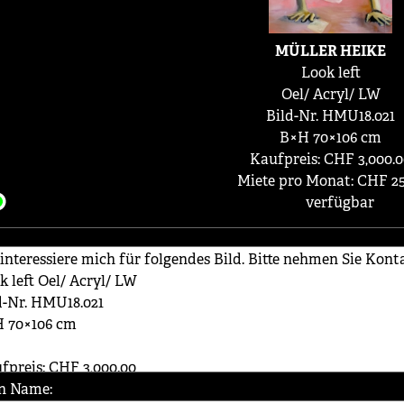
MÜLLER HEIKE
Look left
Oel/ Acryl/ LW
Bild-Nr. HMU18.021
B×H 70×106 cm
Kaufpreis: CHF 3,000.
Miete pro Monat: CHF 25
verfügbar
n Name: