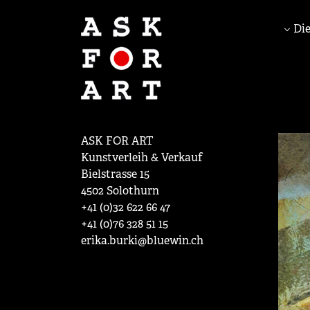
Die
ASK FOR ART
Kunstverleih & Verkauf
Bielstrasse 15
4502 Solothurn
+41 (0)32 622 66 47
+41 (0)76 328 51 15
erika.burki@bluewin.ch