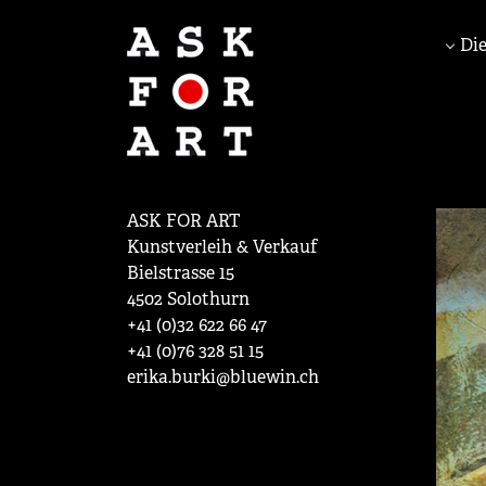
Die
ASK FOR ART
Kunstverleih & Verkauf
Bielstrasse 15
4502 Solothurn
+41 (0)32 622 66 47
+41 (0)76 328 51 15
erika.burki@bluewin.ch