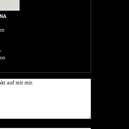
NA
en
0
.00