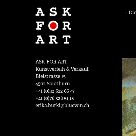
Die
ASK FOR ART
Kunstverleih & Verkauf
Bielstrasse 15
4502 Solothurn
+41 (0)32 622 66 47
+41 (0)76 328 51 15
erika.burki@bluewin.ch