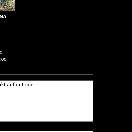
NA
00
.00