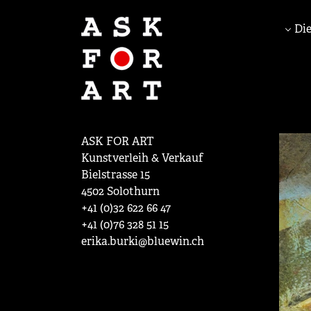
Die
ASK FOR ART
Kunstverleih & Verkauf
Bielstrasse 15
4502 Solothurn
+41 (0)32 622 66 47
+41 (0)76 328 51 15
erika.burki@bluewin.ch