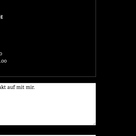
H
0
.00