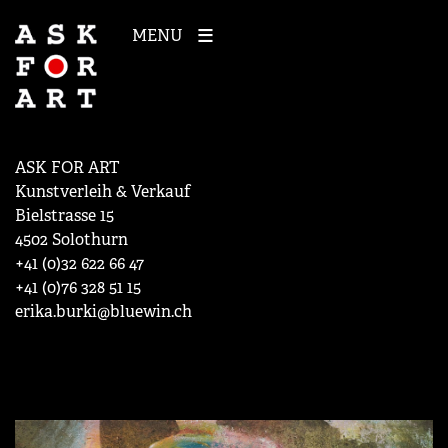
MENU
ASK FOR ART
Kunstverleih & Verkauf
Bielstrasse 15
4502 Solothurn
+41 (0)32 622 66 47
+41 (0)76 328 51 15
erika.burki@bluewin.ch