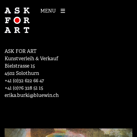
MENU
ASK FOR ART
Kunstverleih & Verkauf
Bielstrasse 15
4502 Solothurn
+41 (0)32 622 66 47
+41 (0)76 328 51 15
erika.burki@bluewin.ch