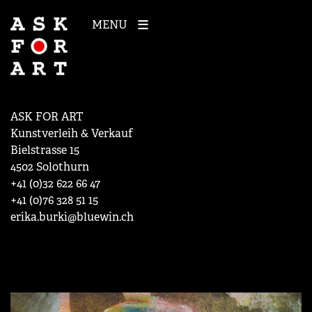
MENU
ASK FOR ART
Kunstverleih & Verkauf
Bielstrasse 15
4502 Solothurn
+41 (0)32 622 66 47
+41 (0)76 328 51 15
erika.burki@bluewin.ch