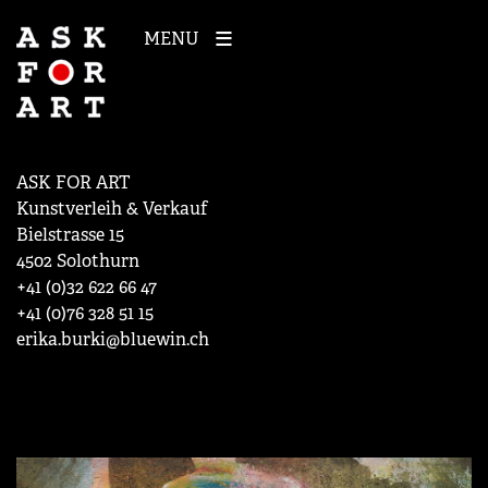
MENU
ASK FOR ART
Kunstverleih & Verkauf
Bielstrasse 15
4502 Solothurn
+41 (0)32 622 66 47
+41 (0)76 328 51 15
erika.burki@bluewin.ch