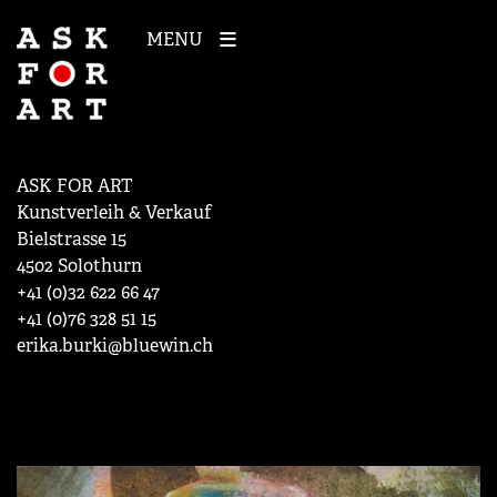
MENU
ASK FOR ART
Kunstverleih & Verkauf
Bielstrasse 15
4502 Solothurn
+41 (0)32 622 66 47
+41 (0)76 328 51 15
erika.burki@bluewin.ch