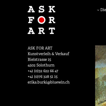
Die
ASK FOR ART
Kunstverleih & Verkauf
Bielstrasse 15
4502 Solothurn
+41 (0)32 622 66 47
+41 (0)76 328 51 15
erika.burki@bluewin.ch