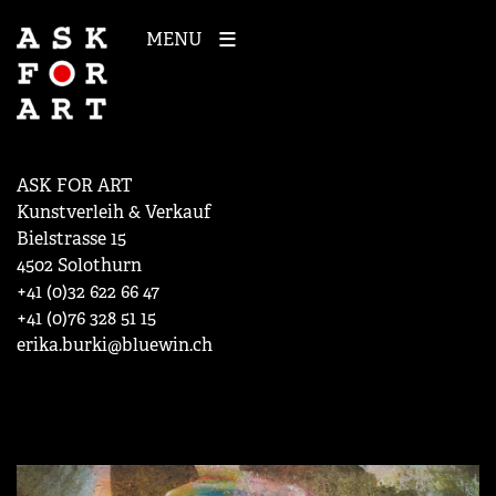
MENU
ASK FOR ART
Kunstverleih & Verkauf
Bielstrasse 15
4502 Solothurn
+41 (0)32 622 66 47
+41 (0)76 328 51 15
erika.burki@bluewin.ch