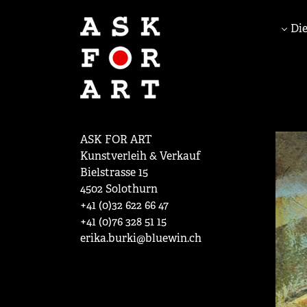
Die
ASK FOR ART
Kunstverleih & Verkauf
Bielstrasse 15
4502 Solothurn
+41 (0)32 622 66 47
+41 (0)76 328 51 15
erika.burki@bluewin.ch