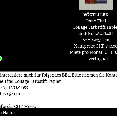
VÖGTLI LEX
Ohne Titel
Collage Farbstift Papi
Bild-Nr. LVO21.085
B×H 42×52 cm
Kaufpreis: CHF 750.0
Miete pro Monat: CHF 7
verfügbar
n Name: