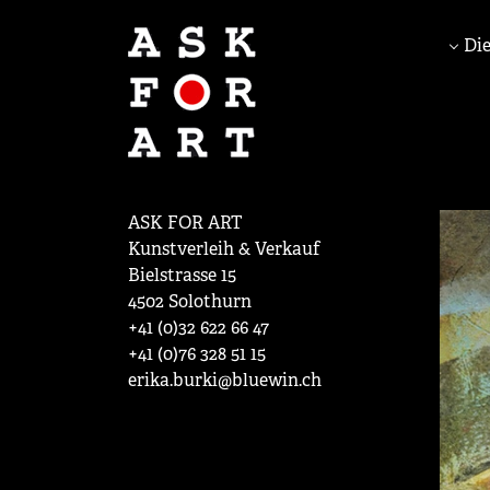
Die
ASK FOR ART
Kunstverleih & Verkauf
Bielstrasse 15
4502 Solothurn
+41 (0)32 622 66 47
+41 (0)76 328 51 15
erika.burki@bluewin.ch