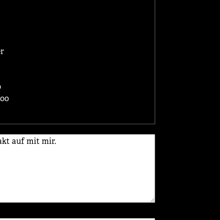
er
0
.00