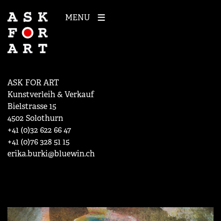
MENU
ASK FOR ART
Kunstverleih & Verkauf
Bielstrasse 15
4502 Solothurn
+41 (0)32 622 66 47
+41 (0)76 328 51 15
erika.burki@bluewin.ch